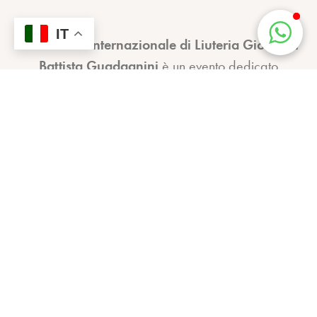
IT
Il
Concorso Internazionale di Liuteria Giovanni
Battista Guadagnini
è un evento dedicato
all’eccellenza della liuteria contemporanea.
Riunisce liutai professionisti e giovani talenti
provenienti da tutto il mondo, promuovendo ricerca
artistica, qualità costruttiva e innovazione nel solco
della grande tradizione italiana. Attraverso
esposizioni, premi e attività di promozione
internazionale, il concorso sostiene la comunità
liutaria globale e valorizza l’eredità di Giovanni
Battista Guadagnini.
Iscrizione NEXTGEN
Iscrizione Guadagnini