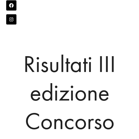
Risultati III
edizione
Concorso