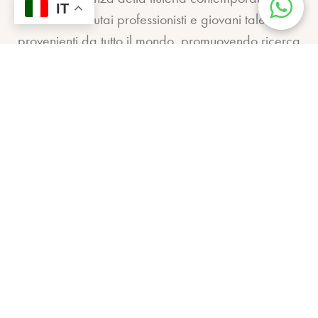
IT
Riunisce liutai professionisti e giovani talenti
provenienti da tutto il mondo, promuovendo ricerca
artistica, qualità costruttiva e innovazione nel solco
della grande tradizione italiana. Attraverso
esposizioni, premi e attività di promozione
internazionale, il concorso sostiene la comunità
liutaria globale e valorizza l’eredità di Giovanni
Battista Guadagnini.
Iscrizione NEXTGEN
Iscrizione Guadagnini
Regolamento Guadagnini
Regolamento NEXTGEN
Blog